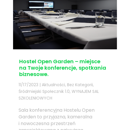
Hostel Open Garden – miejsce
na Twoje konferencje, spotkania
biznesowe.
11/17/2023
|
Aktualności
,
Bez Kategorii
,
Śródmiejski Społecznik 1.0
,
WYNAJEM SAL
SZKOLENIOWYCH
Sala konferencyjna Hostelu Open
Garden to przyjazna, kameralna
i nowoczesna przestrzeń