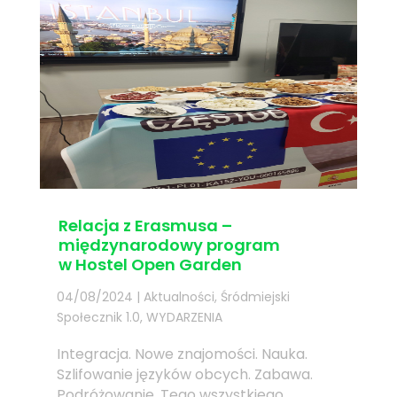
Relacja z Erasmusa –
międzynarodowy program
w Hostel Open Garden
04/08/2024
|
Aktualności
,
Śródmiejski
Społecznik 1.0
,
WYDARZENIA
Integracja. Nowe znajomości. Nauka.
Szlifowanie języków obcych. Zabawa.
Podróżowanie. Tego wszystkiego