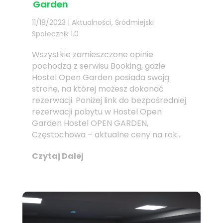
Garden
11/18/2023
|
Aktualności
,
Śródmiejski
Społecznik 1.0
Wszystkie zamieszczone opinie
pochodzą z serwisu Booking, gdzie
Hostel Open Garden posiada swoją
stronę, na której możesz dokonać
rezerwacji. Poniżej link do bezpośredniej
rezerwacji pobytu w Hostel Open
Garden Hostel OPEN GARDEN,
Częstochowa – aktualne ceny na rok...
Czytaj Dalej