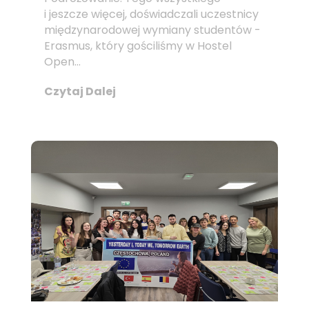
i jeszcze więcej, doświadczali uczestnicy
międzynarodowej wymiany studentów -
Erasmus, który gościliśmy w Hostel
Open...
Czytaj Dalej