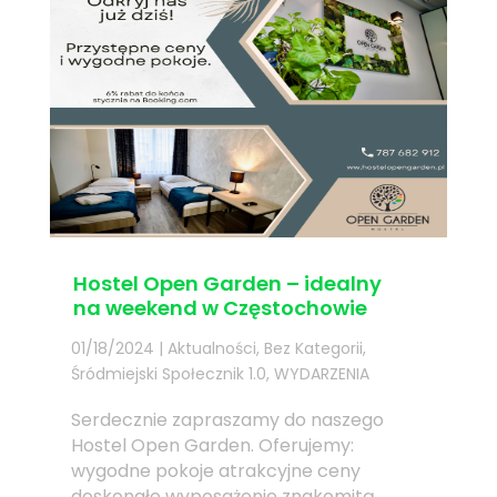
Hostel Open Garden – idealny
na weekend w Częstochowie
01/18/2024
|
Aktualności
,
Bez Kategorii
,
Śródmiejski Społecznik 1.0
,
WYDARZENIA
Serdecznie zapraszamy do naszego
Hostel Open Garden. Oferujemy:
wygodne pokoje atrakcyjne ceny
doskonałe wyposażenie znakomitą