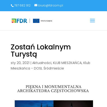
787 682 912
biuro@fdr.com.pl
Zostań Lokalnym
Turystą
sty 20, 2021
|
Aktualności
,
KLUB MIESZKAŃCA
,
Klub
Mieszkańca - DOSL Śródmieście