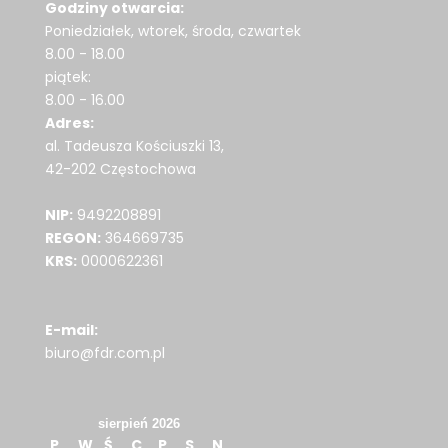
Godziny otwarcia:
Poniedziałek, wtorek, środa, czwartek
8.00 - 18.00
piątek:
8.00 - 16.00
Adres:
al. Tadeusza Kościuszki 13,
42-202 Częstochowa
NIP:
9492208891
REGON:
364669735
KRS:
0000622361
E-mail:
biuro@fdr.com.pl
sierpień 2026
P
W
Ś
C
P
S
N