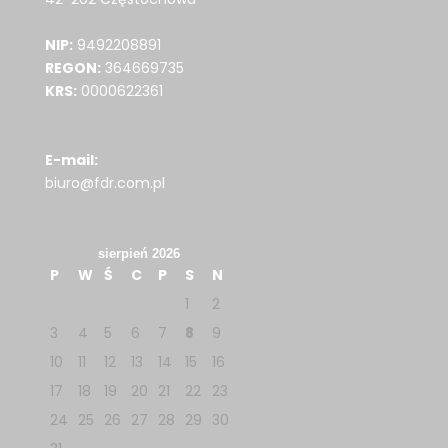
NIP:
9492208891
REGON:
364669735
KRS:
0000622361
E-mail:
biuro@fdr.com.pl
sierpień 2026
P
W
Ś
C
P
S
N
1
2
3
4
5
6
7
8
9
10
11
12
13
14
15
16
17
18
19
20
21
22
23
24
25
26
27
28
29
30