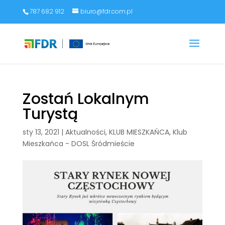
787 682 912
biuro@fdr.com.pl
Zostań Lokalnym
Turystą
sty 13, 2021
|
Aktualności
,
KLUB MIESZKAŃCA
,
Klub
Mieszkańca - DOSL Śródmieście