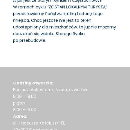
A jak jest ze Starym Rynkiem Częstochowy?
W ramach cyklu “ZOSTAŃ LOKALNYM TURYSTĄ”
przedstawiamy Państwu krótką historię tego
miejsca. Choć jeszcze nie jest to teren
udostępniony dla mieszkańców, to już nie możemy
doczekać się widoku Starego Rynku
po przebudowie.
Godziny otwarcia:
Poniedziałek, wtorek, środa, czwartek
8.00 - 18.00
piątek:
8.00 - 16.00
Adres:
al. Tadeusza Kościuszki 13,
42-202 Częstochowa