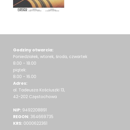
Godziny otwarcia:
Poniedziałek, wtorek, środa, czwartek
8.00 - 18.00
piątek:
8.00 - 16.00
Adres:
al. Tadeusza Kościuszki 13,
42-202 Częstochowa
NIP:
9492208891
REGON:
364669735
KRS:
0000622361