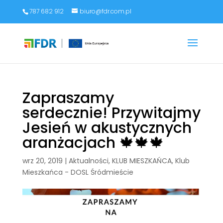
787 682 912
biuro@fdr.com.pl
Zapraszamy
serdecznie! Przywitajmy
Jesień w akustycznych
aranżacjach 🍁🍁🍁
wrz 20, 2019
|
Aktualności
,
KLUB MIESZKAŃCA
,
Klub
Mieszkańca - DOSL Śródmieście