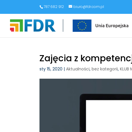
787 682 912
biuro@fdr.com.pl
Zajęcia z kompetencj
sty 15, 2020
|
Aktualności
,
bez kategorii
,
KLUB 