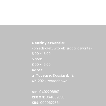
Godziny otwarcia:
Poniedziałek, wtorek, środa, czwartek
8.00 - 18.00
piątek:
8.00 - 16.00
Adres:
al. Tadeusza Kościuszki 13,
42-202 Częstochowa
NIP:
9492208891
REGON:
364669735
KRS:
0000622361