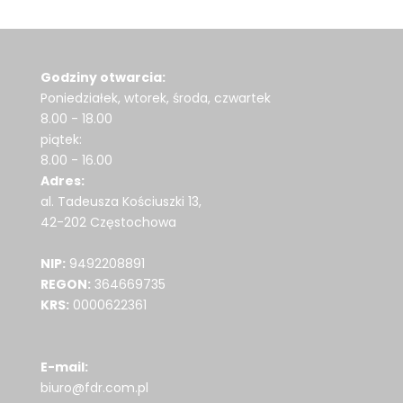
Godziny otwarcia:
Poniedziałek, wtorek, środa, czwartek
8.00 - 18.00
piątek:
8.00 - 16.00
Adres:
al. Tadeusza Kościuszki 13,
42-202 Częstochowa
NIP:
9492208891
REGON:
364669735
KRS:
0000622361
E-mail:
biuro@fdr.com.pl