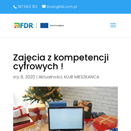
787 682 912
biuro@fdr.com.pl
Zajęcia z kompetencji
cyfrowych !
sty 8, 2020
|
Aktualności
,
KLUB MIESZKAŃCA