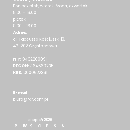
Poniedziałek, wtorek, środa, czwartek
8.00 - 18.00
piątek:
8.00 - 16.00
Adres:
al. Tadeusza Kościuszki 13,
42-202 Częstochowa
NIP:
9492208891
REGON:
364669735
KRS:
0000622361
E-mail:
biuro@fdr.com.pl
sierpień 2026
P
W
Ś
C
P
S
N