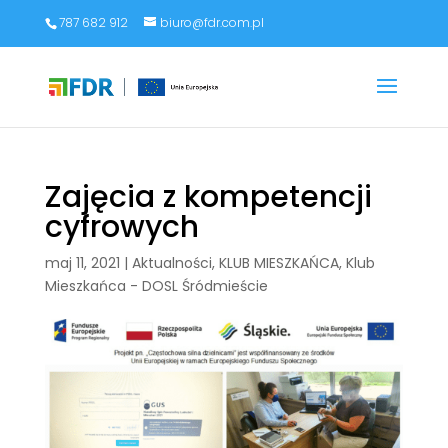
787 682 912
biuro@fdr.com.pl
Zajęcia z kompetencji
cyfrowych
maj 11, 2021
|
Aktualności
,
KLUB MIESZKAŃCA
,
Klub
Mieszkańca - DOSL Śródmieście