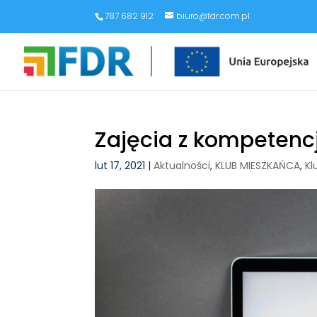
787 682 912
biuro@fdr.com.pl
Zajęcia z kompetenc
lut 17, 2021
|
Aktualności
,
KLUB MIESZKAŃCA
,
Kl