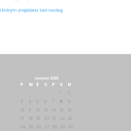
i którym znajdziesz tani nocleg
sierpień 2026
P
W
Ś
C
P
S
N
1
2
3
4
5
6
7
8
9
10
11
12
13
14
15
16
17
18
19
20
21
22
23
24
25
26
27
28
29
30