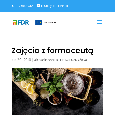
787 682 912
biuro@fdr.com.pl
Zajęcia z farmaceutą
lut 20, 2019
|
Aktualności
,
KLUB MIESZKAŃCA