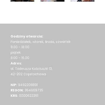
Godziny otwarcia:
Poniedziałek, wtorek, środa, czwartek
8.00 - 18.00
piątek:
8.00 - 16.00
Adres:
al. Tadeusza Kościuszki 13,
42-202 Częstochowa
NIP:
9492208891
REGON:
364669735
KRS:
0000622361