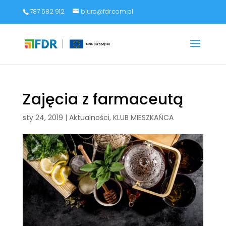
787 682 912
biuro@fdr.com.pl
Zajęcia z farmaceutą
sty 24, 2019
|
Aktualności
,
KLUB MIESZKAŃCA