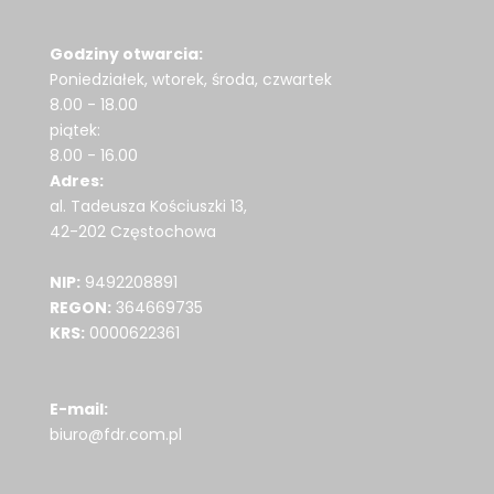
Godziny otwarcia:
Poniedziałek, wtorek, środa, czwartek
8.00 - 18.00
piątek:
8.00 - 16.00
Adres:
al. Tadeusza Kościuszki 13,
42-202 Częstochowa
NIP:
9492208891
REGON:
364669735
KRS:
0000622361
E-mail:
biuro@fdr.com.pl