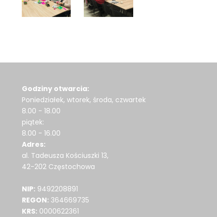
Godziny otwarcia:
Poniedziałek, wtorek, środa, czwartek
8.00 - 18.00
piątek:
8.00 - 16.00
Adres:
al. Tadeusza Kościuszki 13,
42-202 Częstochowa
NIP:
9492208891
REGON:
364669735
KRS:
0000622361