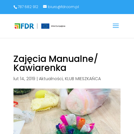
787 682 912
biuro@fdr.com.pl
Zajęcia Manualne/
Kawiarenka
lut 14, 2019
|
Aktualności
,
KLUB MIESZKAŃCA