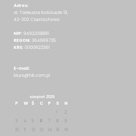
Adres:
al. Tadeusza Kościuszki 13,
42-202 Częstochowa
NIP:
9492208891
REGON:
364669735
KRS:
0000622361
E-mail:
biuro@fdr.com.pl
sierpień 2026
P
W
Ś
C
P
S
N
1
2
3
4
5
6
7
8
9
10
11
12
13
14
15
16