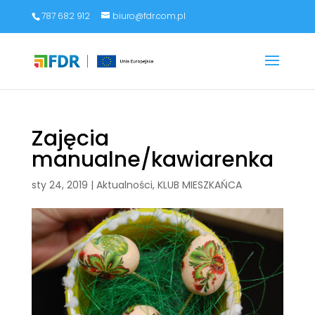
787 682 912
biuro@fdr.com.pl
Zajęcia
manualne/kawiarenka
sty 24, 2019
|
Aktualności
,
KLUB MIESZKAŃCA