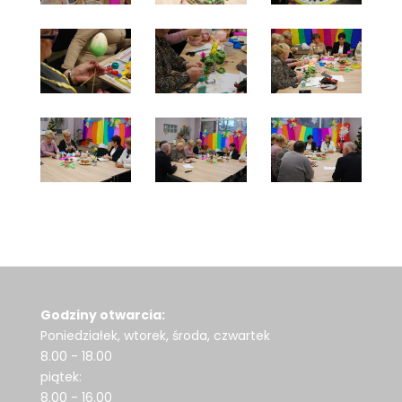
Godziny otwarcia:
Poniedziałek, wtorek, środa, czwartek
8.00 - 18.00
piątek:
8.00 - 16.00