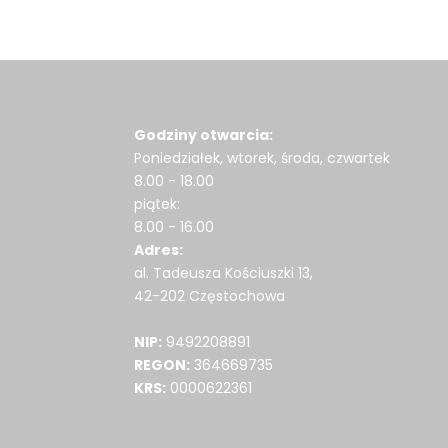
Godziny otwarcia:
Poniedziałek, wtorek, środa, czwartek
8.00 - 18.00
piątek:
8.00 - 16.00
Adres:
al. Tadeusza Kościuszki 13,
42-202 Częstochowa
NIP:
9492208891
REGON:
364669735
KRS:
0000622361