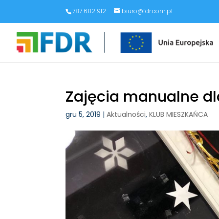
787 682 912
biuro@fdr.com.pl
Zajęcia manualne dla
gru 5, 2019
|
Aktualności
,
KLUB MIESZKAŃCA