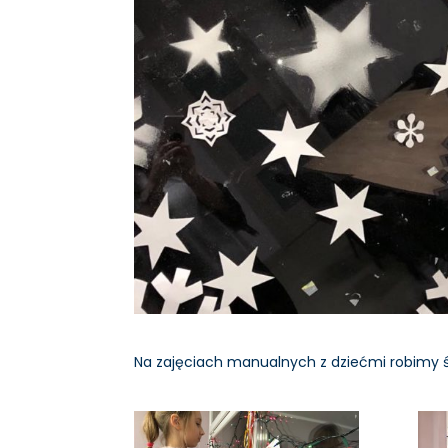
Na zajęciach manualnych z dziećmi robimy ś