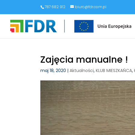
787 682 912
biuro@fdr.com.pl
Zajęcia manualne !
maj 18, 2020
|
Aktualności
,
KLUB MIESZKAŃCA
,