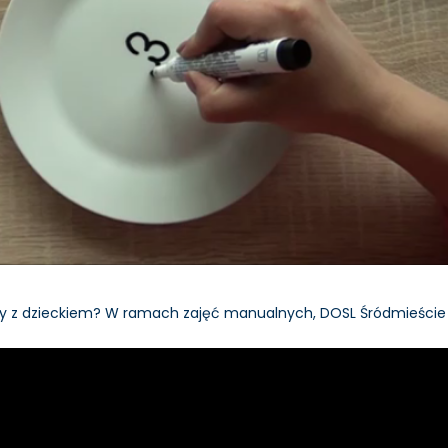
ny z dzieckiem? W ramach zajęć manualnych, DOSL Śródmieście