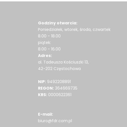
Godziny otwarcia:
Poniedziałek, wtorek, środa, czwartek
8.00 - 18.00
piątek:
8.00 - 16.00
Adres:
al. Tadeusza Kościuszki 13,
42-202 Częstochowa
NIP:
9492208891
REGON:
364669735
KRS:
0000622361
E-mail:
biuro@fdr.com.pl