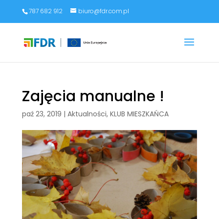
787 682 912
biuro@fdr.com.pl
Zajęcia manualne !
paź 23, 2019
|
Aktualności
,
KLUB MIESZKAŃCA