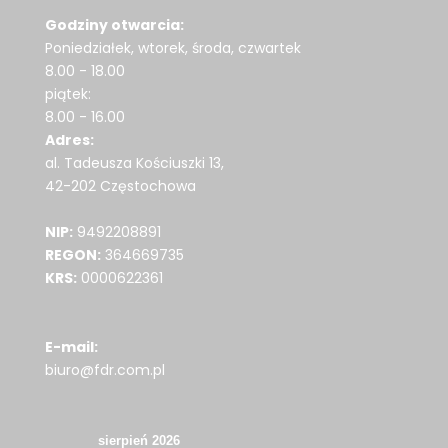
Godziny otwarcia:
Poniedziałek, wtorek, środa, czwartek
8.00 - 18.00
piątek:
8.00 - 16.00
Adres:
al. Tadeusza Kościuszki 13,
42-202 Częstochowa
NIP:
9492208891
REGON:
364669735
KRS:
0000622361
E-mail:
biuro@fdr.com.pl
sierpień 2026