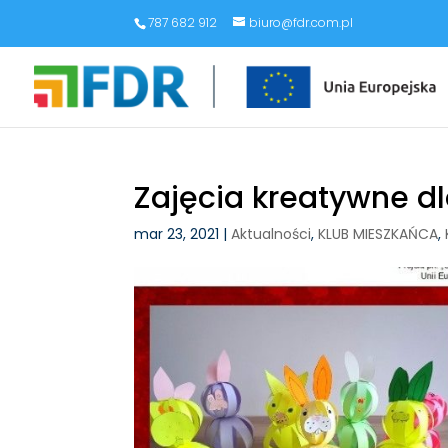
787 682 912
biuro@fdr.com.pl
Zajęcia kreatywne dl
mar 23, 2021
|
Aktualności
,
KLUB MIESZKAŃCA
,