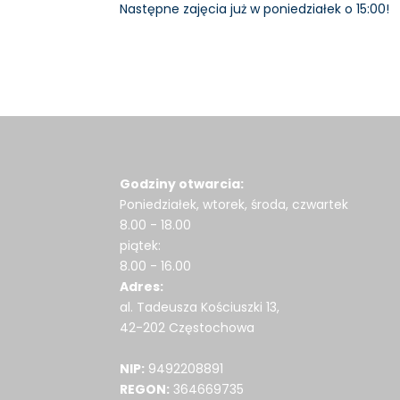
Następne zajęcia już w poniedziałek o 15:00!
Godziny otwarcia:
Poniedziałek, wtorek, środa, czwartek
8.00 - 18.00
piątek:
8.00 - 16.00
Adres:
al. Tadeusza Kościuszki 13,
42-202 Częstochowa
NIP:
9492208891
REGON:
364669735