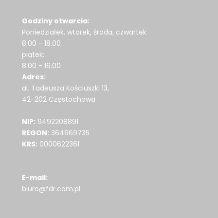
Godziny otwarcia:
Poniedziałek, wtorek, środa, czwartek
8.00 - 18.00
piątek:
8.00 - 16.00
Adres:
al. Tadeusza Kościuszki 13,
42-202 Częstochowa
NIP:
9492208891
REGON:
364669735
KRS:
0000622361
E-mail:
biuro@fdr.com.pl