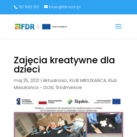
787 682 912
biuro@fdr.com.pl
Zajęcia kreatywne dla
dzieci
maj 25, 2021
|
Aktualności
,
KLUB MIESZKAŃCA
,
Klub
Mieszkańca - DOSL Śródmieście