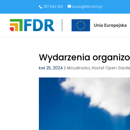
787 682 912
biuro@fdr.com.pl
Wydarzenia organiz
kwi 25, 2024
|
Aktualności
,
Hostel Open Gard