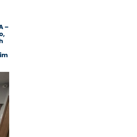
A –
o,
h
kim