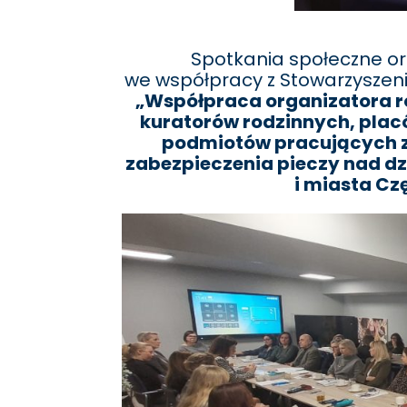
Spotkania społeczne o
we współpracy z Stowarzyszen
„Współpraca organizatora ro
kuratorów rodzinnych, pla
podmiotów pracujących z 
zabezpieczenia pieczy nad d
i miasta Cz