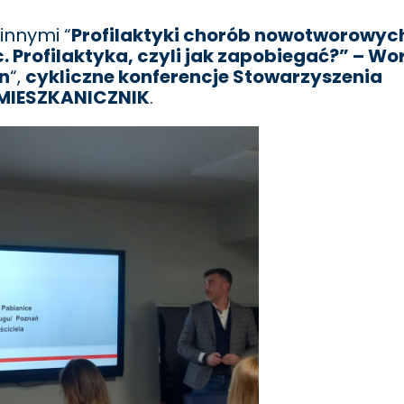
innymi “
Profilaktyki chorób nowotworowyc
 Profilaktyka, czyli jak zapobiegać?” – Wo
n
“,
cykliczne konferencje Stowarzyszenia
MIESZKANICZNIK
.