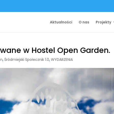
Aktualności
O nas
Projekty
owane w Hostel Open Garden.
en
,
Śródmiejski Społecznik 1.0
,
WYDARZENIA