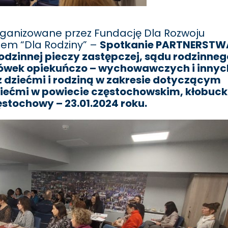
rganizowane przez Fundację Dla Rozwoju
iem “Dla Rodziny” –
Spotkanie PARTNERSTW
dzinnej pieczy zastępczej, sądu rodzinneg
cówek opiekuńczo – wychowawczych i innyc
dziećmi i rodziną w zakresie dotyczącym
ziećmi w powiecie częstochowskim, kłobuc
ęstochowy – 23.01.2024 roku.