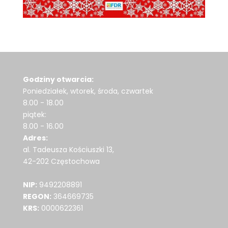
Godziny otwarcia:
Poniedziałek, wtorek, środa, czwartek
8.00 - 18.00
piątek:
8.00 - 16.00
Adres:
al. Tadeusza Kościuszki 13,
42-202 Częstochowa
NIP:
9492208891
REGON:
364669735
KRS:
0000622361