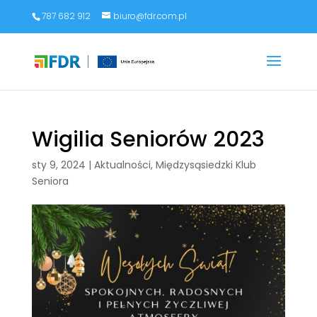
787 682 912
biuro@fdr.com.pl
Wigilia Seniorów 2023
sty 9, 2024
|
Aktualności
,
Międzysąsiedzki Klub
Seniora