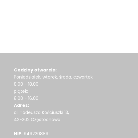
Godziny otwarcia:
Poniedziałek, wtorek, środa, czwartek
8.00 - 18.00
piątek:
8.00 - 16.00
Adres:
al. Tadeusza Kościuszki 13,
42-202 Częstochowa
NIP:
9492208891