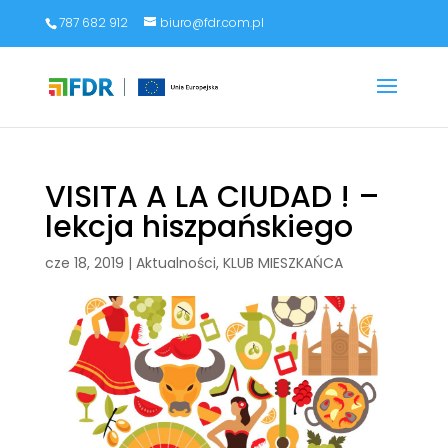
787 682 912
biuro@fdr.com.pl
VISITA A LA CIUDAD ! –
lekcja hiszpańskiego
cze 18, 2019
|
Aktualności
,
KLUB MIESZKAŃCA