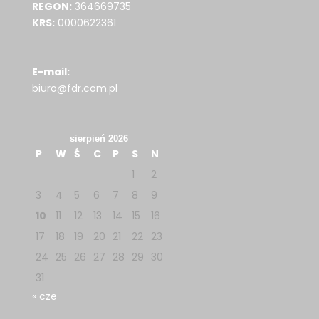
REGON:
364669735
KRS:
0000622361
E-mail:
biuro@fdr.com.pl
sierpień 2026
P
W
Ś
C
P
S
N
1
2
3
4
5
6
7
8
9
10
11
12
13
14
15
16
17
18
19
20
21
22
23
24
25
26
27
28
29
30
31
« cze