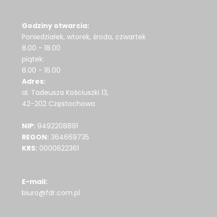
Godziny otwarcia:
Poniedziałek, wtorek, środa, czwartek
8.00 - 18.00
piątek:
8.00 - 16.00
Adres:
al. Tadeusza Kościuszki 13,
42-202 Częstochowa
NIP:
9492208891
REGON:
364669735
KRS:
0000622361
E-mail:
biuro@fdr.com.pl