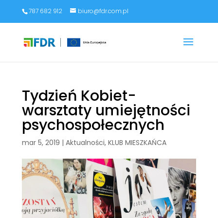
787 682 912
biuro@fdr.com.pl
Tydzień Kobiet-
warsztaty umiejętności
psychospołecznych
mar 5, 2019
|
Aktualności
,
KLUB MIESZKAŃCA