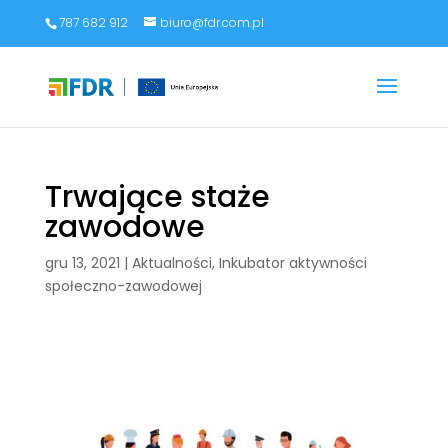
787 682 912
biuro@fdr.com.pl
Trwające staże
zawodowe
gru 13, 2021
|
Aktualności
,
Inkubator aktywności
społeczno-zawodowej