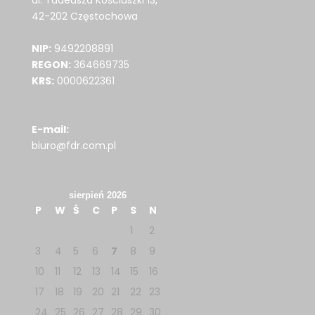
al. Tadeusza Kościuszki 13,
42-202 Częstochowa
NIP:
9492208891
REGON:
364669735
KRS:
0000622361
E-mail:
biuro@fdr.com.pl
sierpień 2026
P
W
Ś
C
P
S
N
1
2
3
4
5
6
7
8
9
10
11
12
13
14
15
16
17
18
19
20
21
22
23
24
25
26
27
28
29
30