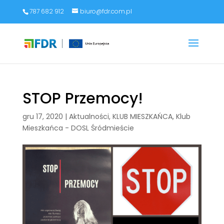
787 682 912
biuro@fdr.com.pl
STOP Przemocy!
gru 17, 2020
|
Aktualności
,
KLUB MIESZKAŃCA
,
Klub
Mieszkańca - DOSL Śródmieście