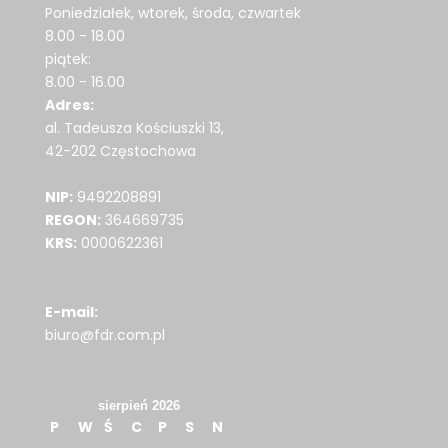
Poniedziałek, wtorek, środa, czwartek
8.00 - 18.00
piątek:
8.00 - 16.00
Adres:
al. Tadeusza Kościuszki 13,
42-202 Częstochowa
NIP:
9492208891
REGON:
364669735
KRS:
0000622361
E-mail:
biuro@fdr.com.pl
sierpień 2026
P
W
Ś
C
P
S
N