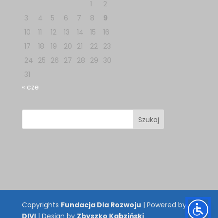
1
2
3
4
5
6
7
8
9
10
11
12
13
14
15
16
17
18
19
20
21
22
23
24
25
26
27
28
29
30
31
« cze
Copyrights
Fundacja Dla Rozwoju
| Powered by
DIVI
| Design by
Zbyszko Kabziński