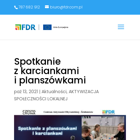
787 682 912
biuro@fdr.com.pl
Spotkanie
z karciankami
i planszówkami
paź 13, 2021
|
Aktualności
,
AKTYWIZACJA
SPOŁECZNOŚCI LOKALNEJ