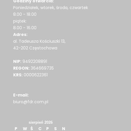
Godziny otwarcia:
Poniedziałek, wtorek, środa, czwartek
8.00 - 18.00
piątek:
8.00 - 16.00
Adres:
al. Tadeusza Kościuszki 13,
42-202 Częstochowa
NIP:
9492208891
REGON:
364669735
KRS:
0000622361
E-mail:
biuro@fdr.com.pl
sierpień 2026
P
W
Ś
C
P
S
N