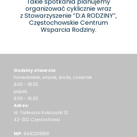
Takie spotkania planujemy
organizować cyklicznie wraz
z Stowarzyszenie “D:A RODZINY”,
Częstochowskie Centrum
Wsparcia Rodziny.
Godziny otwarcia:
Poniedziałek, wtorek, środa, czwartek
8.00 - 18.00
piątek:
8.00 - 16.00
Adres:
al. Tadeusza Kościuszki 13,
42-202 Częstochowa
NIP:
9492208891