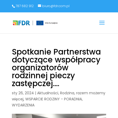
787 682 912
biuro@fdr.com.pl
Spotkanie Partnerstwa
dotyczące współpracy
organizatorów
rodzinnej pieczy
zastępczej….
sty 26, 2024
|
Aktualności
,
Rodzina, razem możemy
więcej
,
WSPARCIE RODZINY - PORADNIA
,
WYDARZENIA