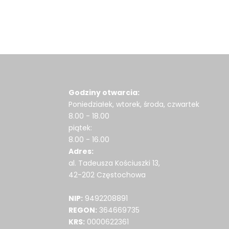
Godziny otwarcia:
Poniedziałek, wtorek, środa, czwartek
8.00 - 18.00
piątek:
8.00 - 16.00
Adres:
al. Tadeusza Kościuszki 13,
42-202 Częstochowa
NIP:
9492208891
REGON:
364669735
KRS:
0000622361