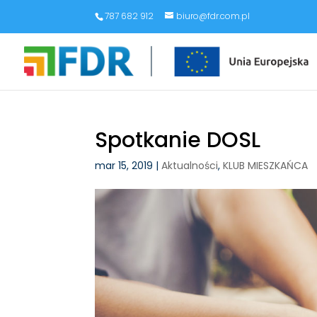
787 682 912
biuro@fdr.com.pl
Spotkanie DOSL
mar 15, 2019
|
Aktualności
,
KLUB MIESZKAŃCA