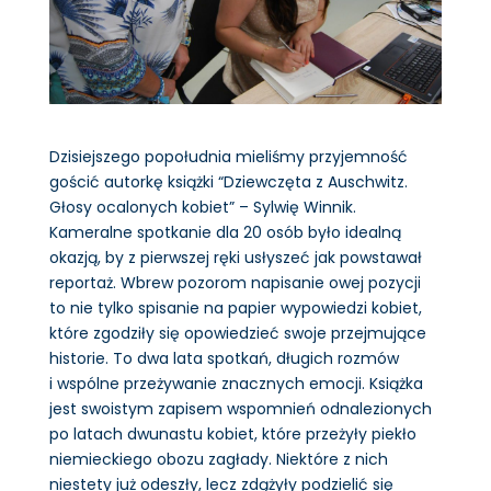
Dzisiejszego popołudnia mieliśmy przyjemność
gościć autorkę książki “Dziewczęta z Auschwitz.
Głosy ocalonych kobiet” – Sylwię Winnik.
Kameralne spotkanie dla 20 osób było idealną
okazją, by z pierwszej ręki usłyszeć jak powstawał
reportaż. Wbrew pozorom napisanie owej pozycji
to nie tylko spisanie na papier wypowiedzi kobiet,
które zgodziły się opowiedzieć swoje przejmujące
historie. To dwa lata spotkań, długich rozmów
i wspólne przeżywanie znacznych emocji. Książka
jest swoistym zapisem wspomnień odnalezionych
po latach dwunastu kobiet, które przeżyły piekło
niemieckiego obozu zagłady. Niektóre z nich
niestety już odeszły, lecz zdążyły podzielić się