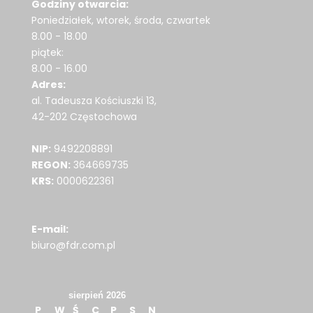
Godziny otwarcia:
Poniedziałek, wtorek, środa, czwartek
8.00 - 18.00
piątek:
8.00 - 16.00
Adres:
al. Tadeusza Kościuszki 13,
42-202 Częstochowa
NIP:
9492208891
REGON:
364669735
KRS:
0000622361
E-mail:
biuro@fdr.com.pl
sierpień 2026
P
W
Ś
C
P
S
N