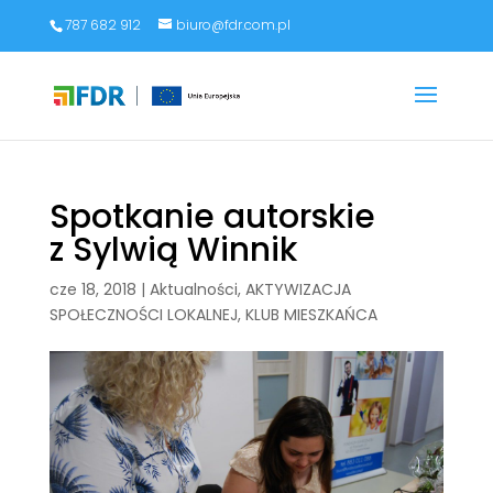
787 682 912
biuro@fdr.com.pl
Spotkanie autorskie
z Sylwią Winnik
cze 18, 2018
|
Aktualności
,
AKTYWIZACJA
SPOŁECZNOŚCI LOKALNEJ
,
KLUB MIESZKAŃCA