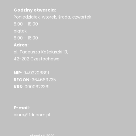
Godziny otwarcia:
Poniedziałek, wtorek, środa, czwartek
8.00 - 18.00
piątek:
8.00 - 16.00
Adres:
al. Tadeusza Kościuszki 13,
42-202 Częstochowa
NIP:
9492208891
REGON:
364669735
KRS:
0000622361
E-mail:
biuro@fdr.com.pl