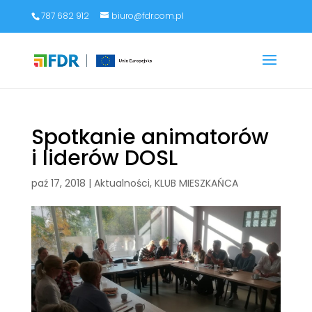
787 682 912
biuro@fdr.com.pl
Spotkanie animatorów
i liderów DOSL
paź 17, 2018
|
Aktualności
,
KLUB MIESZKAŃCA