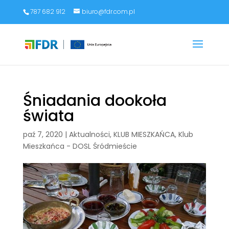
787 682 912
biuro@fdr.com.pl
Śniadania dookoła
świata
paź 7, 2020
|
Aktualności
,
KLUB MIESZKAŃCA
,
Klub
Mieszkańca - DOSL Śródmieście