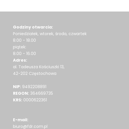
Godziny otwarcia:
Poniedziałek, wtorek, środa, czwartek
8.00 - 18.00
piątek:
8.00 - 16.00
Adres:
al. Tadeusza Kościuszki 13,
42-202 Częstochowa
NIP:
9492208891
REGON:
364669735
KRS:
0000622361
E-mail:
biuro@fdr.com.pl