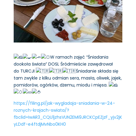
W ramach zajęć “Śniadania
dookoła świata” DOSL Śródmieście zawędrował
do TURCJI
Śniadanie składa się
tam zwykle z kilku odmian sera, masła, oliwek, jajek,
pomidorów, ogórków, dżemu, miodu i mięsa.
https://filing.pl/jak-wygladaja-sniadania-w-24-
roznych-krajach-swiata/?
fbclid=IwAR3_CQU1jzhsVUN2EMi9JRCKCpEZjzF_yjv2jK
yLDdf-e4ftdjMvNbo0KH0