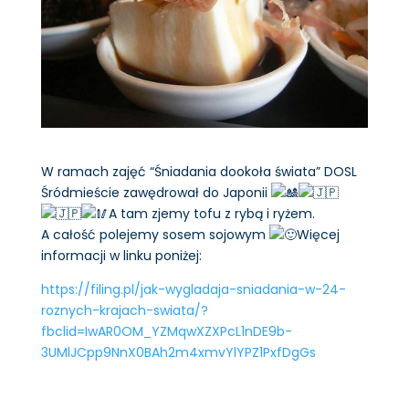
W ramach zajęć “Śniadania dookoła świata” DOSL
Śródmieście zawędrował do Japonii
A tam zjemy tofu z rybą i ryżem.
A całość polejemy sosem sojowym
Więcej
informacji w linku poniżej:
https://filing.pl/jak-wygladaja-sniadania-w-24-
roznych-krajach-swiata/?
fbclid=IwAR0OM_YZMqwXZXPcL1nDE9b-
3UMlJCpp9NnX0BAh2m4xmvYlYPZ1PxfDgGs