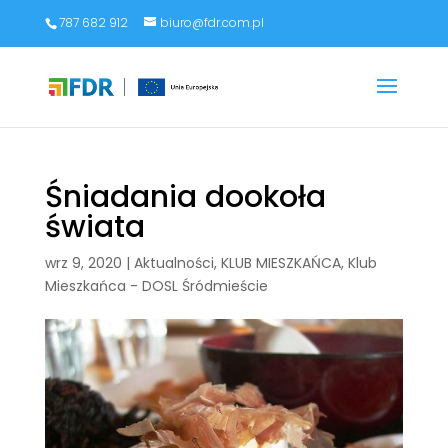
787 682 912
biuro@fdr.com.pl
Śniadania dookoła
świata
wrz 9, 2020
|
Aktualności
,
KLUB MIESZKAŃCA
,
Klub
Mieszkańca - DOSL Śródmieście