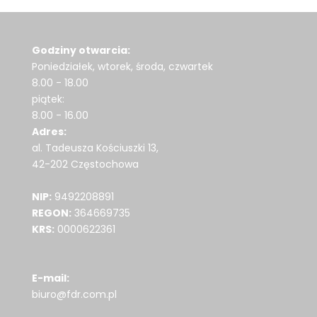
Godziny otwarcia:
Poniedziałek, wtorek, środa, czwartek
8.00 - 18.00
piątek:
8.00 - 16.00
Adres:
al. Tadeusza Kościuszki 13,
42-202 Częstochowa
NIP:
9492208891
REGON:
364669735
KRS:
0000622361
E-mail:
biuro@fdr.com.pl