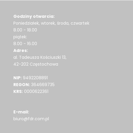
Godziny otwarcia:
Poniedziałek, wtorek, środa, czwartek
8.00 - 18.00
piątek:
8.00 - 16.00
Adres:
al. Tadeusza Kościuszki 13,
42-202 Częstochowa
NIP:
9492208891
REGON:
364669735
KRS:
0000622361
E-mail:
biuro@fdr.com.pl