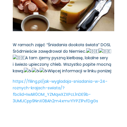
W ramach zajęć “Śniadania dookoła świata” DOSL
Śródmieście zawędrował do Niemiec.
A tam zjemy pyszną kiełbasę, lokalne sery
i świeżo upieczony chleb. Wszystko popite mocną
kawą.
Więcej informacji w linku poniżej:
https://filing.pl/jak-wygladaja-sniadania-w-24-
roznych-krajach-swiata/?
fbclid=IwAR0OM_YZMqwXZXPcL1nDE9b-
3UMlJCpp9NnX0BAh2m4xmvYlYPZ1PxfDgGs