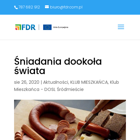
787 682 912
biuro@fdr.com.pl
Śniadania dookoła
świata
sie 26, 2020
|
Aktualności
,
KLUB MIESZKAŃCA
,
Klub
Mieszkańca - DOSL Śródmieście