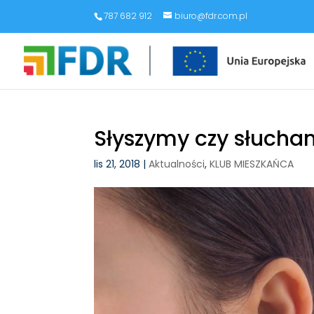
787 682 912
biuro@fdr.com.pl
Słyszymy czy słucha
lis 21, 2018
|
Aktualności
,
KLUB MIESZKAŃCA