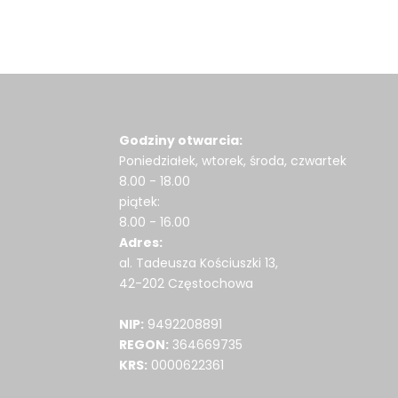
Godziny otwarcia:
Poniedziałek, wtorek, środa, czwartek
8.00 - 18.00
piątek:
8.00 - 16.00
Adres:
al. Tadeusza Kościuszki 13,
42-202 Częstochowa
NIP:
9492208891
REGON:
364669735
KRS:
0000622361