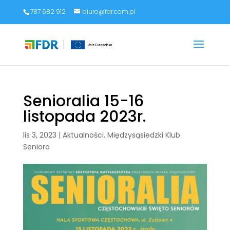
787 682 912
biuro@fdr.com.pl
Senioralia 15-16
listopada 2023r.
lis 3, 2023
|
Aktualności
,
Międzysąsiedzki Klub
Seniora