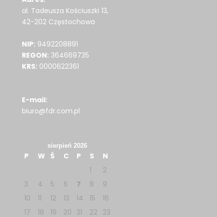
al. Tadeusza Kościuszki 13,
42-202 Częstochowa
NIP:
9492208891
REGON:
364669735
KRS:
0000622361
E-mail:
biuro@fdr.com.pl
sierpień 2026
P
W
Ś
C
P
S
N
1
2
3
4
5
6
7
8
9
10
11
12
13
14
15
16
17
18
19
20
21
22
23