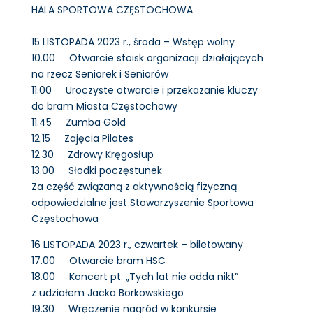
HALA SPORTOWA CZĘSTOCHOWA
15 LISTOPADA 2023 r., środa – Wstęp wolny
10.00 Otwarcie stoisk organizacji działających
na rzecz Seniorek i Seniorów
11.00 Uroczyste otwarcie i przekazanie kluczy
do bram Miasta Częstochowy
11.45 Zumba Gold
12.15 Zajęcia Pilates
12.30 Zdrowy Kręgosłup
13.00 Słodki poczęstunek
Za część związaną z aktywnością fizyczną
odpowiedzialne jest Stowarzyszenie Sportowa
Częstochowa
16 LISTOPADA 2023 r., czwartek – biletowany
17.00 Otwarcie bram HSC
18.00 Koncert pt. „Tych lat nie odda nikt”
z udziałem Jacka Borkowskiego
19.30 Wręczenie nagród w konkursie