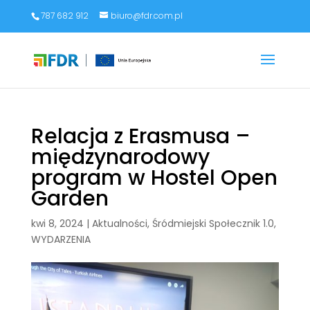
787 682 912
biuro@fdr.com.pl
Relacja z Erasmusa –
międzynarodowy
program w Hostel Open
Garden
kwi 8, 2024
|
Aktualności
,
Śródmiejski Społecznik 1.0
,
WYDARZENIA