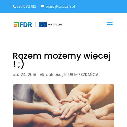
787 682 912
biuro@fdr.com.pl
Razem możemy więcej
! ;)
paź 24, 2018
|
Aktualności
,
KLUB MIESZKAŃCA