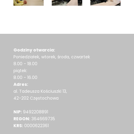
Godziny otwarcia:
Poniedziałek, wtorek, środa, czwartek
8.00 - 18.00
piątek:
8.00 - 16.00
Adres:
al. Tadeusza Kościuszki 13,
42-202 Częstochowa
NIP:
9492208891
REGON:
364669735
KRS:
0000622361