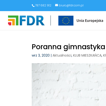
787 682 912
biuro@fdr.com.pl
Poranna gimnastyka
wrz 3, 2020
|
Aktualności
,
KLUB MIESZKAŃCA
,
K