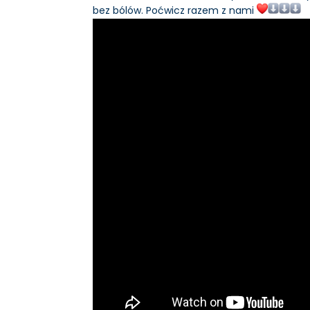
bez bólów. Poćwicz razem z nami