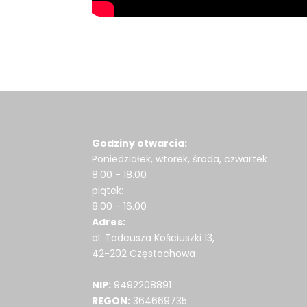
Godziny otwarcia:
Poniedziałek, wtorek, środa, czwartek
8.00 - 18.00
piątek:
8.00 - 16.00
Adres:
al. Tadeusza Kościuszki 13,
42-202 Częstochowa
NIP:
9492208891
REGON:
364669735