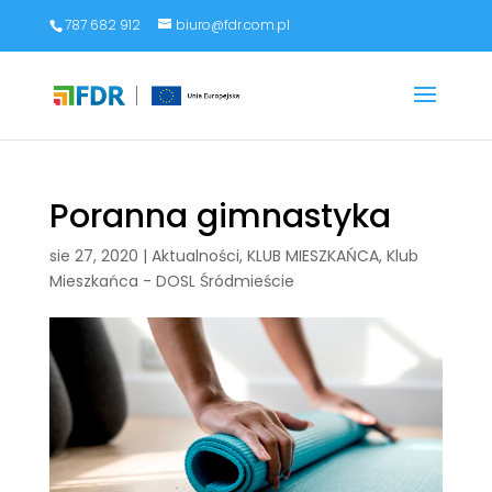
787 682 912
biuro@fdr.com.pl
Poranna gimnastyka
sie 27, 2020
|
Aktualności
,
KLUB MIESZKAŃCA
,
Klub
Mieszkańca - DOSL Śródmieście