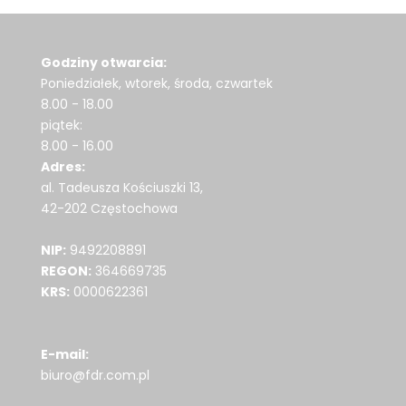
Godziny otwarcia:
Poniedziałek, wtorek, środa, czwartek
8.00 - 18.00
piątek:
8.00 - 16.00
Adres:
al. Tadeusza Kościuszki 13,
42-202 Częstochowa
NIP:
9492208891
REGON:
364669735
KRS:
0000622361
E-mail:
biuro@fdr.com.pl