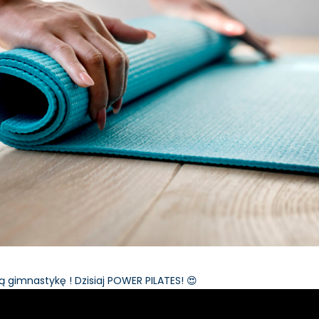
ną gimnastykę ! Dzisiaj POWER PILATES! 😍