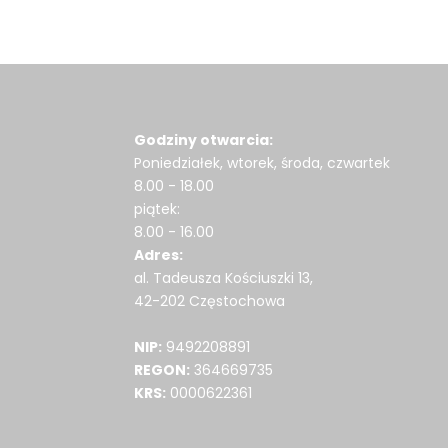
Godziny otwarcia:
Poniedziałek, wtorek, środa, czwartek
8.00 - 18.00
piątek:
8.00 - 16.00
Adres:
al. Tadeusza Kościuszki 13,
42-202 Częstochowa
NIP:
9492208891
REGON:
364669735
KRS:
0000622361