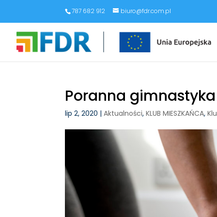
787 682 912
biuro@fdr.com.pl
Poranna gimnastyka
lip 2, 2020
|
Aktualności
,
KLUB MIESZKAŃCA
,
Kl