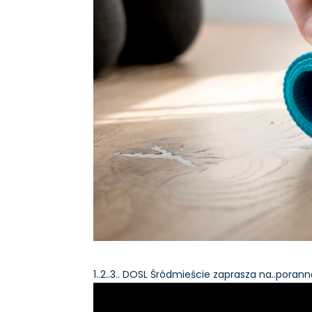
1..2..3.. DOSL Śródmieście zaprasza na..poran