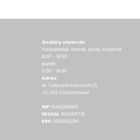
Godziny otwarcia:
Poniedziałek, wtorek, środa, czwartek
8.00 - 18.00
piątek:
8.00 - 16.00
Adres:
al. Tadeusza Kościuszki 13,
42-202 Częstochowa
NIP:
9492208891
REGON:
364669735
KRS:
0000622361