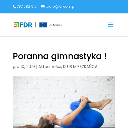
787 682 912
biuro@fdr.com.pl
Poranna gimnastyka !
gru 10, 2019
|
Aktualności
,
KLUB MIESZKAŃCA