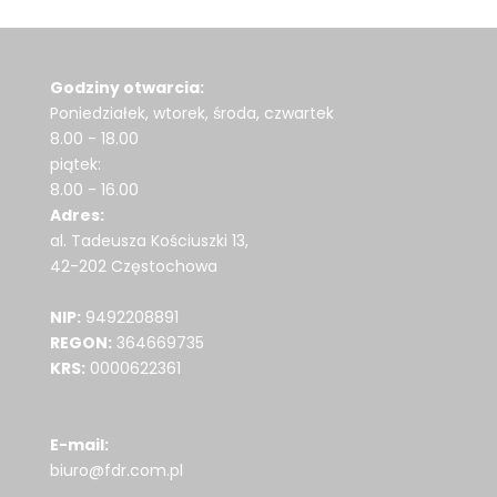
Godziny otwarcia:
Poniedziałek, wtorek, środa, czwartek
8.00 - 18.00
piątek:
8.00 - 16.00
Adres:
al. Tadeusza Kościuszki 13,
42-202 Częstochowa
NIP:
9492208891
REGON:
364669735
KRS:
0000622361
E-mail:
biuro@fdr.com.pl