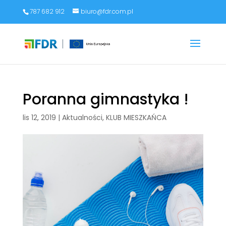
787 682 912
biuro@fdr.com.pl
Poranna gimnastyka !
lis 12, 2019
|
Aktualności
,
KLUB MIESZKAŃCA