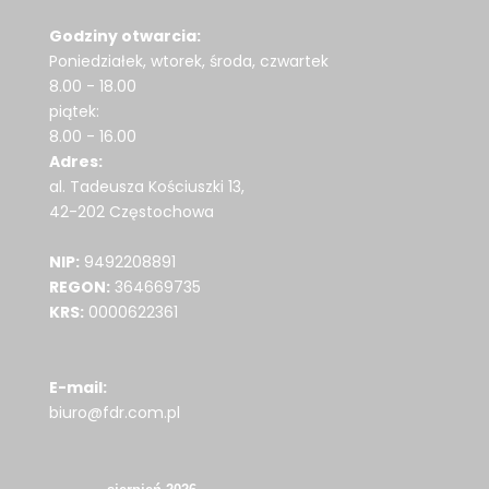
Godziny otwarcia:
Poniedziałek, wtorek, środa, czwartek
8.00 - 18.00
piątek:
8.00 - 16.00
Adres:
al. Tadeusza Kościuszki 13,
42-202 Częstochowa
NIP:
9492208891
REGON:
364669735
KRS:
0000622361
E-mail:
biuro@fdr.com.pl