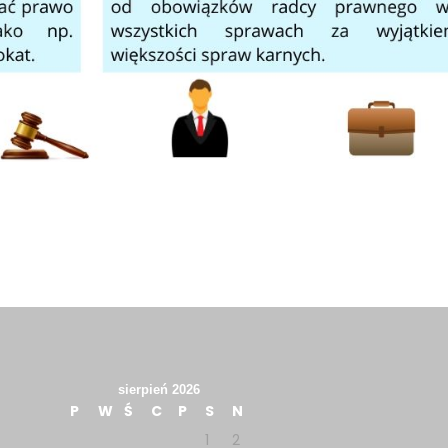
sierpień 2026
P
W
Ś
C
P
S
N
1
2