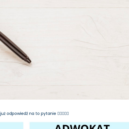
odpowiedź na to pytanie 👩‍⚖️👨‍⚖️⚖️