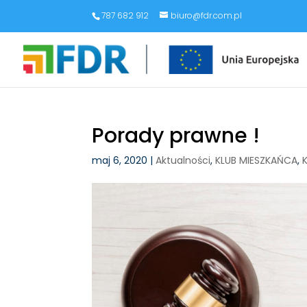
787 682 912
biuro@fdr.com.pl
Porady prawne !
maj 6, 2020
|
Aktualności
,
KLUB MIESZKAŃCA
,