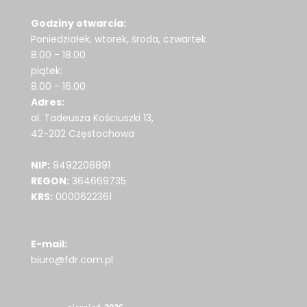
Godziny otwarcia:
Poniedziałek, wtorek, środa, czwartek
8.00 - 18.00
piątek:
8.00 - 16.00
Adres:
al. Tadeusza Kościuszki 13,
42-202 Częstochowa
NIP:
9492208891
REGON:
364669735
KRS:
0000622361
E-mail:
biuro@fdr.com.pl