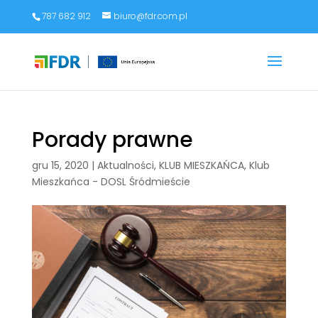
787 682 912
biuro@fdr.com.pl
Porady prawne
gru 15, 2020
|
Aktualności
,
KLUB MIESZKAŃCA
,
Klub
Mieszkańca - DOSL Śródmieście