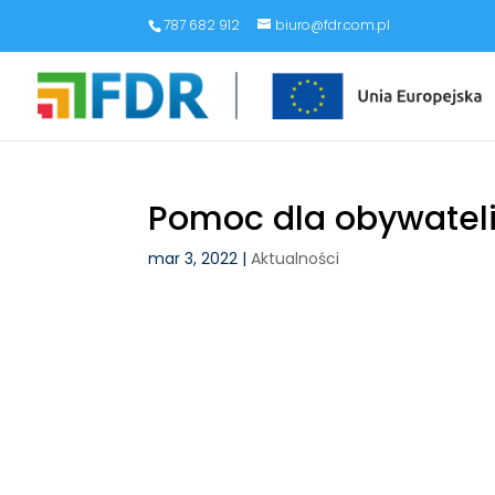
787 682 912
biuro@fdr.com.pl
Pomoc dla obywateli
mar 3, 2022
|
Aktualności