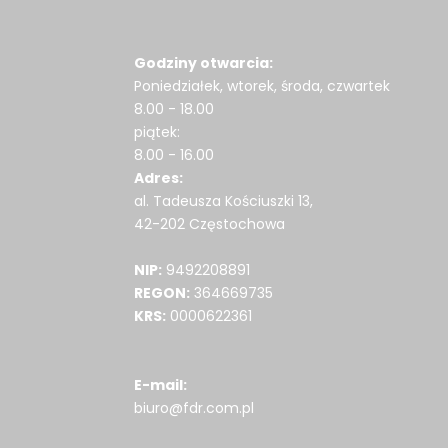
Godziny otwarcia:
Poniedziałek, wtorek, środa, czwartek
8.00 - 18.00
piątek:
8.00 - 16.00
Adres:
al. Tadeusza Kościuszki 13,
42-202 Częstochowa
NIP:
9492208891
REGON:
364669735
KRS:
0000622361
E-mail:
biuro@fdr.com.pl