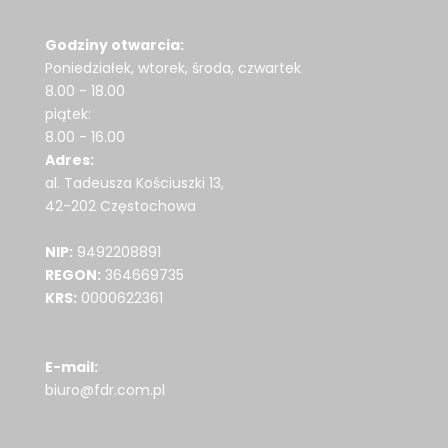
Godziny otwarcia:
Poniedziałek, wtorek, środa, czwartek
8.00 - 18.00
piątek:
8.00 - 16.00
Adres:
al. Tadeusza Kościuszki 13,
42-202 Częstochowa
NIP:
9492208891
REGON:
364669735
KRS:
0000622361
E-mail:
biuro@fdr.com.pl