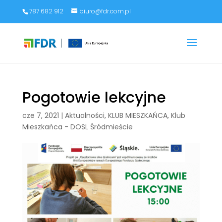
787 682 912
biuro@fdr.com.pl
Pogotowie lekcyjne
cze 7, 2021
|
Aktualności
,
KLUB MIESZKAŃCA
,
Klub
Mieszkańca - DOSL Śródmieście