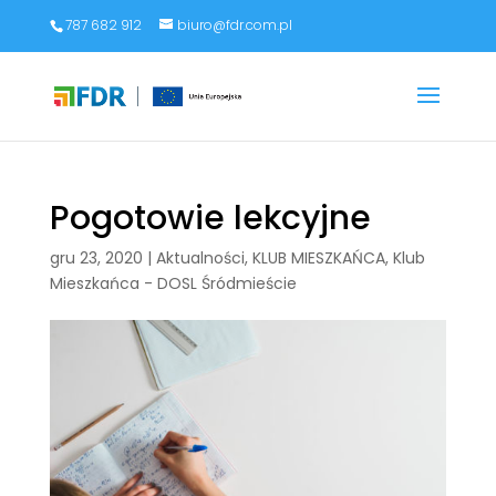
787 682 912
biuro@fdr.com.pl
Pogotowie lekcyjne
gru 23, 2020
|
Aktualności
,
KLUB MIESZKAŃCA
,
Klub
Mieszkańca - DOSL Śródmieście