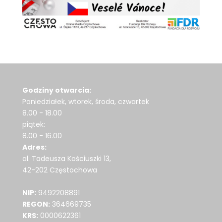
Godziny otwarcia:
Poniedziałek, wtorek, środa, czwartek
8.00 - 18.00
piątek:
8.00 - 16.00
Adres:
al. Tadeusza Kościuszki 13,
42-202 Częstochowa
NIP:
9492208891
REGON:
364669735
KRS:
0000622361