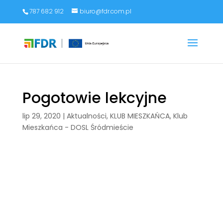
787 682 912
biuro@fdr.com.pl
Pogotowie lekcyjne
lip 29, 2020
|
Aktualności
,
KLUB MIESZKAŃCA
,
Klub
Mieszkańca - DOSL Śródmieście