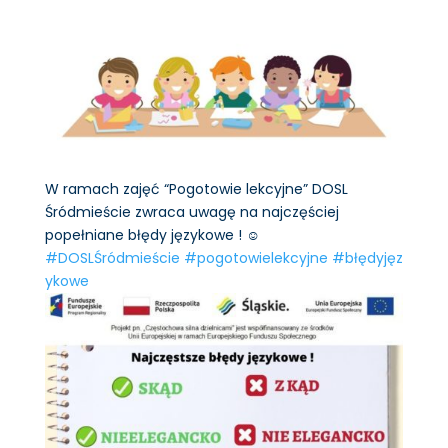
W ramach zajęć “Pogotowie lekcyjne” DOSL
Śródmieście zwraca uwagę na najczęściej
popełniane błędy językowe ! ☺️
#DOSLŚródmieście
#pogotowielekcyjne
#błędyjęz
ykowe