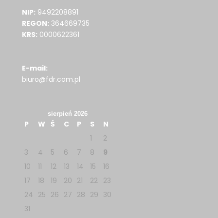
NIP:
9492208891
REGON:
364669735
KRS:
0000622361
E-mail:
biuro@fdr.com.pl
sierpień 2026
P
W
Ś
C
P
S
N
1
2
3
4
5
6
7
8
9
10
11
12
13
14
15
16
17
18
19
20
21
22
23
24
25
26
27
28
29
30
31