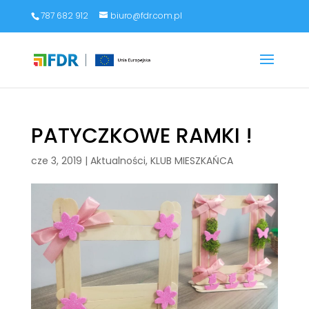
787 682 912
biuro@fdr.com.pl
PATYCZKOWE RAMKI !
cze 3, 2019
|
Aktualności
,
KLUB MIESZKAŃCA