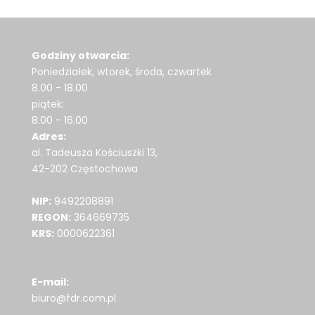
Godziny otwarcia:
Poniedziałek, wtorek, środa, czwartek
8.00 - 18.00
piątek:
8.00 - 16.00
Adres:
al. Tadeusza Kościuszki 13,
42-202 Częstochowa
NIP:
9492208891
REGON:
364669735
KRS:
0000622361
E-mail:
biuro@fdr.com.pl