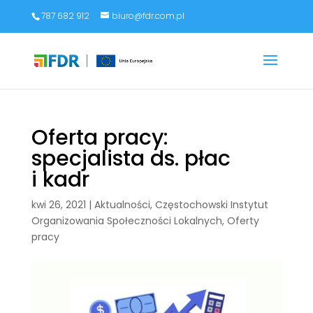
787 682 912
biuro@fdr.com.pl
Oferta pracy:
specjalista ds. płac
i kadr
kwi 26, 2021
|
Aktualności
,
Częstochowski Instytut
Organizowania Społeczności Lokalnych
,
Oferty
pracy