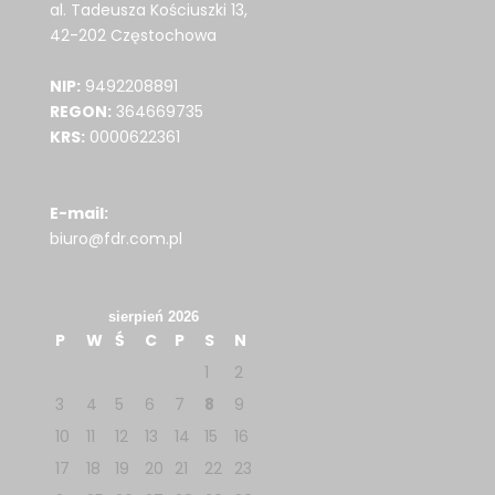
al. Tadeusza Kościuszki 13,
42-202 Częstochowa
NIP:
9492208891
REGON:
364669735
KRS:
0000622361
E-mail:
biuro@fdr.com.pl
sierpień 2026
P
W
Ś
C
P
S
N
1
2
3
4
5
6
7
8
9
10
11
12
13
14
15
16
17
18
19
20
21
22
23