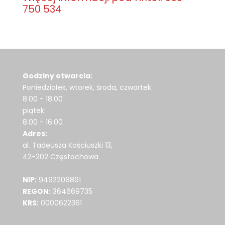
750 534
Godziny otwarcia:
Poniedziałek, wtorek, środa, czwartek
8.00 - 18.00
piątek:
8.00 - 16.00
Adres:
al. Tadeusza Kościuszki 13,
42-202 Częstochowa
NIP:
9492208891
REGON:
364669735
KRS:
0000622361