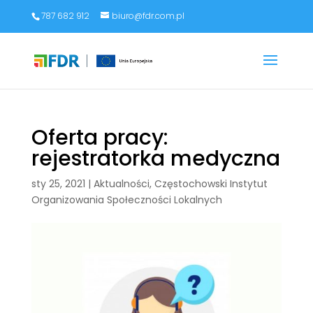
787 682 912
biuro@fdr.com.pl
Oferta pracy:
rejestratorka medyczna
sty 25, 2021
|
Aktualności
,
Częstochowski Instytut
Organizowania Społeczności Lokalnych